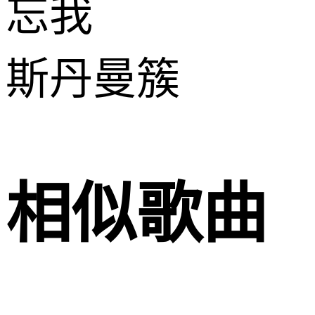
忘我
斯丹曼簇
相似歌曲