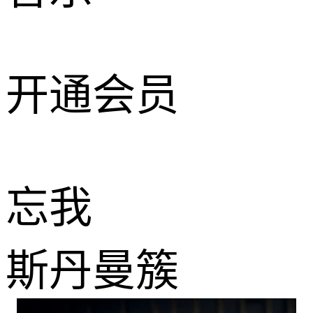
开通会员
忘我
斯丹曼簇