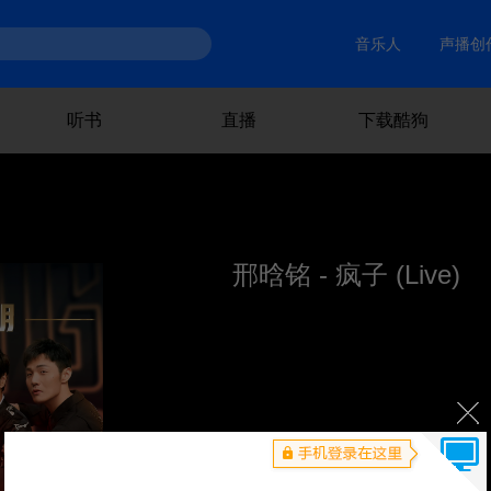
音乐人
声播创
听书
直播
下载酷狗
邢晗铭 - 疯子 (Live)