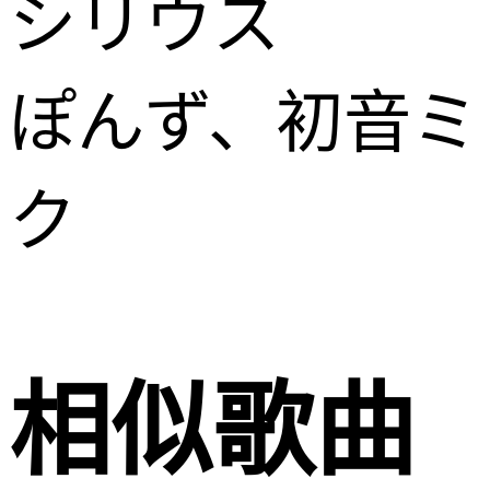
シリウス
ぽんず、初音ミ
ク
相似歌曲