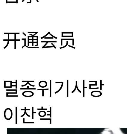
开通会员
멸종위기사랑
이찬혁