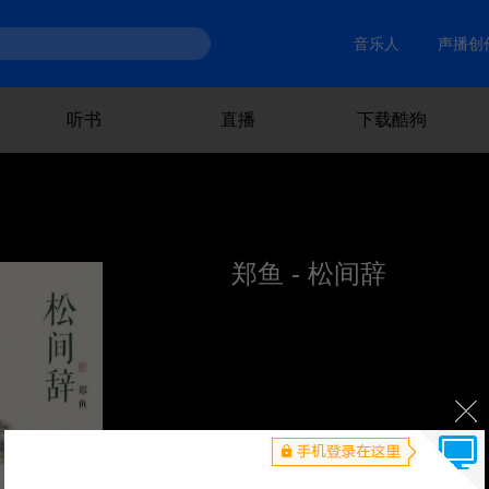
音乐人
声播创
听书
直播
下载酷狗
郑鱼 - 松间辞