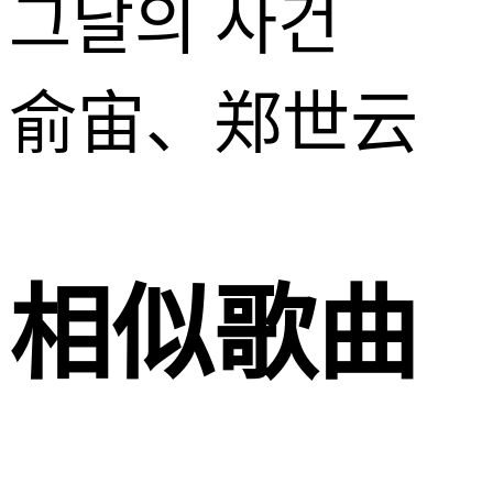
그날의 사건
俞宙、郑世云
相似歌曲