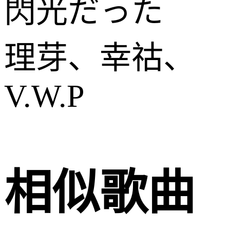
閃光だった
理芽、幸祜、
V.W.P
相似歌曲