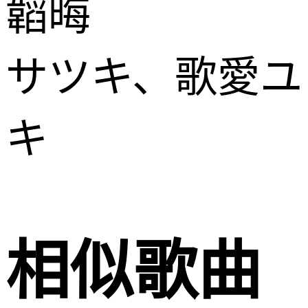
韜晦
サツキ、歌愛ユ
キ
相似歌曲