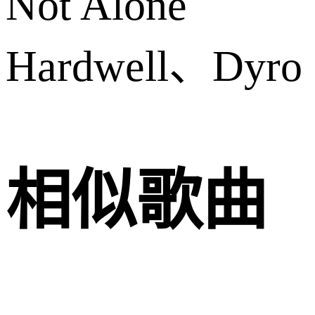
Not Alone
Hardwell、Dyro
相似歌曲