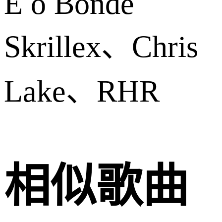
É o Bonde
Skrillex、Chris
Lake、RHR
相似歌曲