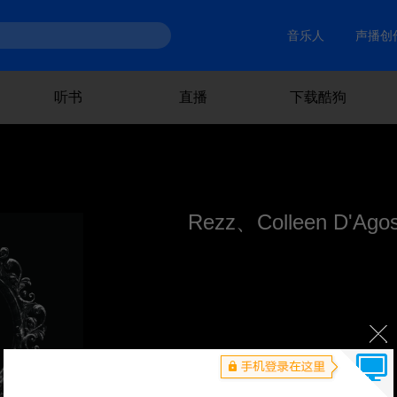
音乐人
声播创
听书
直播
下载酷狗