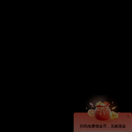
x
扫码免费领金币，兑换现金