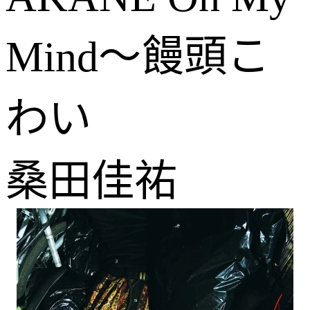
Mind～饅頭こ
わい
桑田佳祐