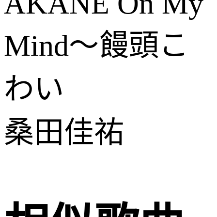
AKANE On My
Mind～饅頭こ
わい
桑田佳祐