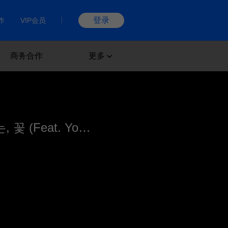
登录
作
VIP会员
商务合作
更多
挪威森林、Yooin - 너는, 꽃 (Feat. Yooin (유인))