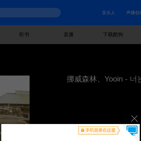
音乐人
声播创
听书
直播
下载酷狗