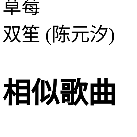
草莓
双笙 (陈元汐)
相似歌曲