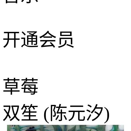
开通会员
草莓
双笙 (陈元汐)