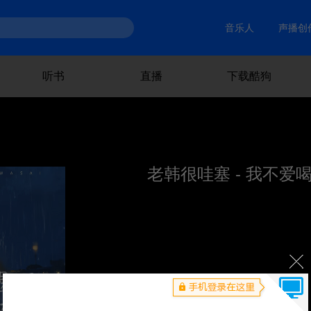
音乐人
声播创
听书
直播
下载酷狗
老韩很哇塞 - 我不爱