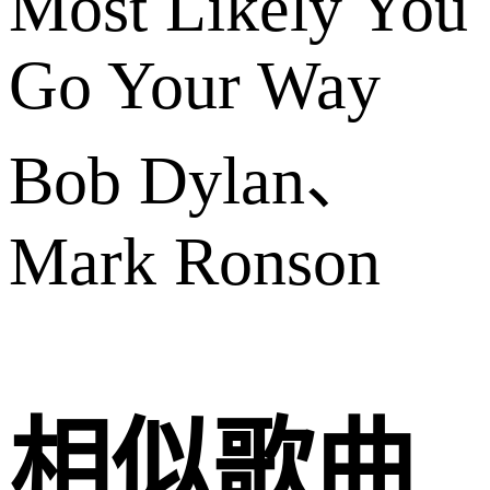
Most Likely You
Go Your Way
Bob Dylan、
Mark Ronson
相似歌曲