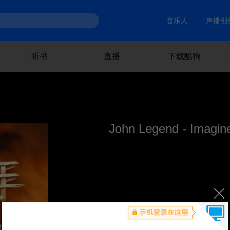
音乐人
声播创
听书
直播
下载酷狗
John Legend - Imagine