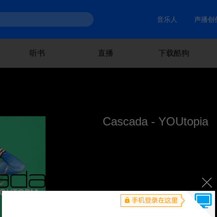
音乐人
声播创
听书
直播
下载酷狗
Cascada - YOUtopia