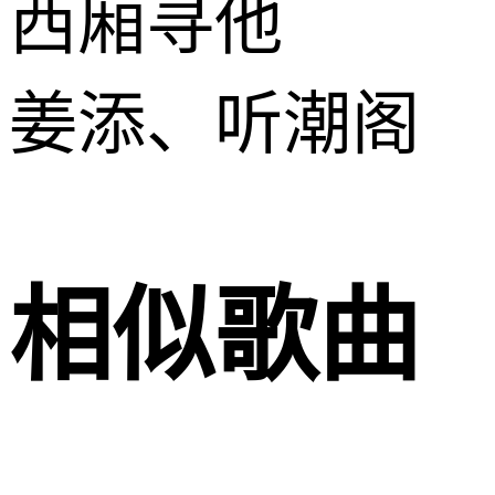
西厢寻他
姜添、听潮阁
相似歌曲