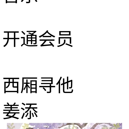
开通会员
西厢寻他
姜添