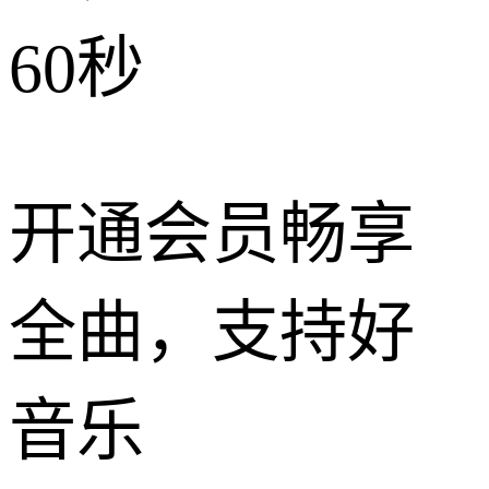
60秒
开通会员畅享
全曲，支持好
音乐