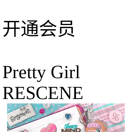
开通会员
Pretty Girl
RESCENE