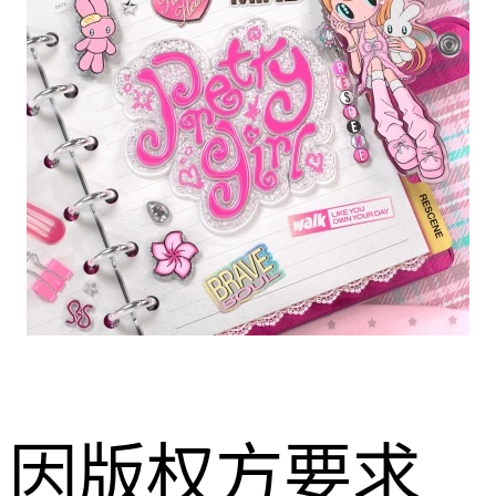
因版权方要求