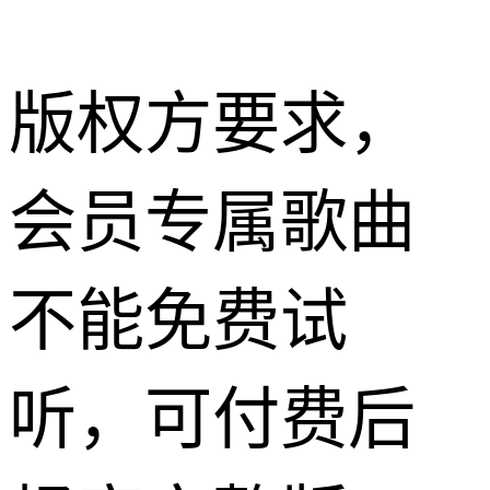
版权方要求，
会员专属歌曲
不能免费试
听，可付费后