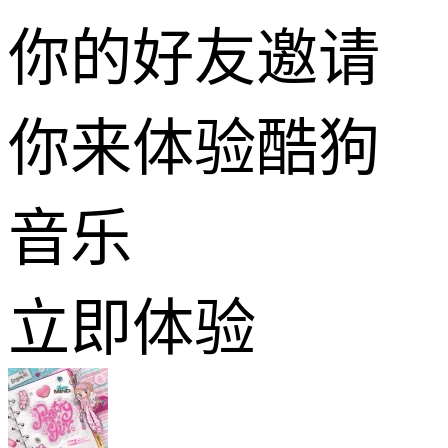
你的好友邀请
你来体验酷狗
音乐
立即体验