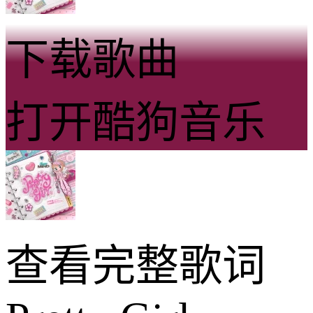
下载歌曲
打开酷狗音乐
查看完整歌词