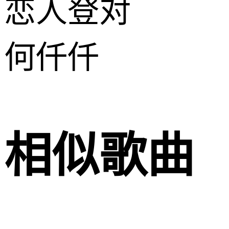
恋人登对
何仟仟
相似歌曲