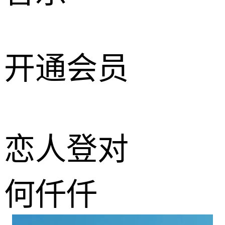
开通会员
恋人登对
何仟仟