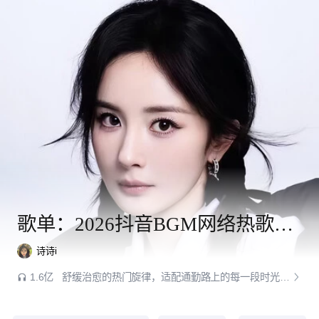
歌单：2026抖音BGM网络热歌｜开车路上的必备神曲
诗诗i
1.6亿
舒缓治愈的热门旋律，适配通勤路上的每一段时光。卸下生活的疲惫与浮躁，伴着温柔曲调放松身心，驱散路途烦闷，沉浸式享受独处的惬意时刻。