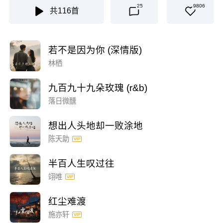
25
9806
共
116
首
若不是因为你 (深情版)
林栖
九百九十九朵玫瑰 (r&b)
落日微醺
想出人头地却一败涂地
陈天助
半百人生叹过往
翊唯
红尘难渡
施亦轩