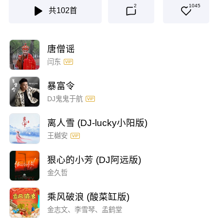
2
1045
共
102
首
唐僧谣
闫东
暴富令
DJ鬼鬼于航
离人雪 (DJ-lucky小阳版)
王樾安
狠心的小芳 (DJ阿远版)
金久哲
乘风破浪 (酸菜缸版)
金志文、李雪琴、孟鹤堂