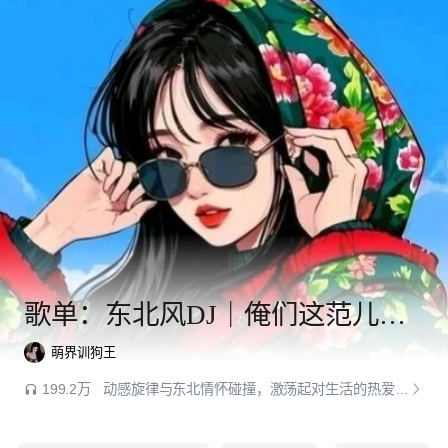
歌单：东北风DJ｜俺们这范儿叫东北！
萌界训狗王
199.2万
动感旋律与东北情怀碰撞，激荡起对生活的热爱与梦想。无论是寻梦路上的豪情壮志，还是平凡日子中的温情闲适，这里都有最贴切的节奏相伴。