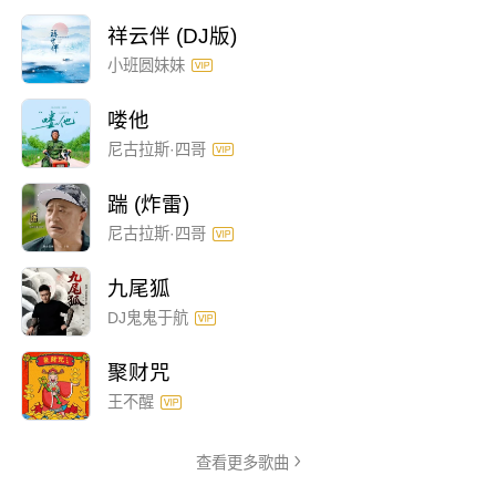
祥云伴 (DJ版)
小班圆妹妹
喽他
尼古拉斯·四哥
踹 (炸雷)
尼古拉斯·四哥
九尾狐
DJ鬼鬼于航
聚财咒
王不醒
查看更多歌曲