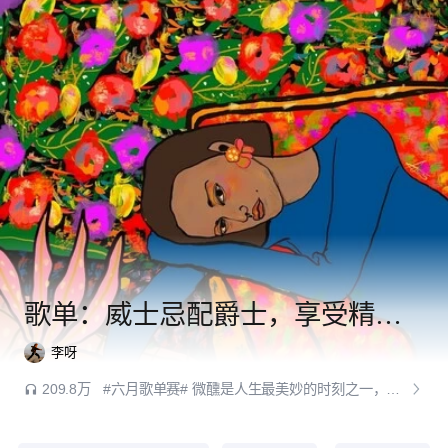
歌单：威士忌配爵士，享受精致微醺时光
李呀
209.8万
#六月歌单赛# 微醺是人生最美妙的时刻之一，意识涣散，头脑彻底放松，大大方方地谈爱和风月，直面人生所有的难过和悲伤，好像在第一人称的身体里用第三人称的视角讲故事，在这个时刻我和真我完美交融，混沌和清醒交织。我依旧是我，是有序里偶尔的紊乱，是常规里的浪漫和放纵。