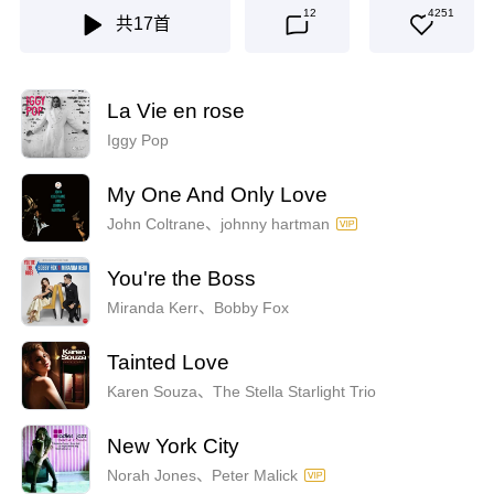
12
4251
共
17
首
La Vie en rose
Iggy Pop
My One And Only Love
John Coltrane、johnny hartman
You're the Boss
Miranda Kerr、Bobby Fox
Tainted Love
Karen Souza、The Stella Starlight Trio
New York City
Norah Jones、Peter Malick