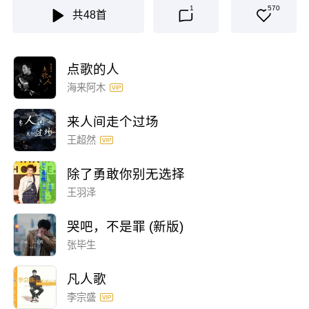
1
570
共
48
首
点歌的人
海来阿木
来人间走个过场
王超然
除了勇敢你别无选择
王羽泽
哭吧，不是罪 (新版)
张毕生
凡人歌
李宗盛