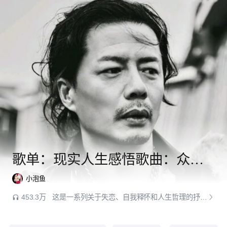
歌单：现实人生感悟歌曲：众生皆苦，唯有自渡
小泡鱼
453.3万
这是一系列关于失恋、自我释怀和人生哲理的抒情歌曲，适用于独处时光。旋律悠扬，情感丰富，带你在迷茫中找到前行的力量。