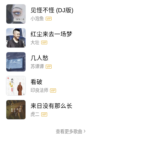
见怪不怪 (DJ版)
小泡鱼
红尘来去一场梦
大壮
几人愁
苏谭谭
看破
印良法师
来日没有那么长
虎二
查看更多歌曲