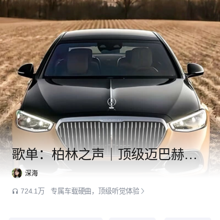
歌单：柏林之声｜顶级迈巴赫车载硬曲
深海
724.1万
专属车载硬曲，顶级听觉体验