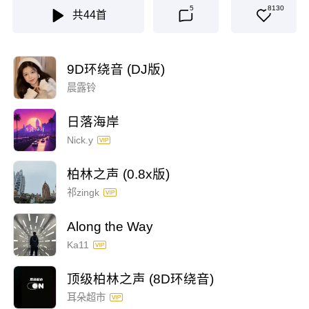
5
8130
共
44
首
9D环绕音 (DJ版)
晨露铃
日落海岸
Nick.y
柏林之声 (0.8x版)
祁zingk
Along the Way
Ka11
顶级柏林之声 (8D环绕音)
耳朵超市