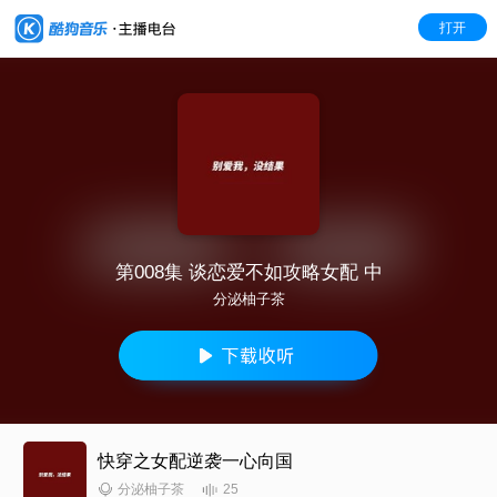
打开
第008集 谈恋爱不如攻略女配 中
分泌柚子茶
快穿之女配逆袭一心向国
25
分泌柚子茶