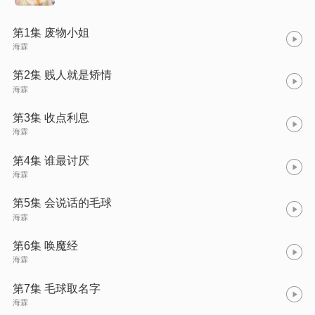
第1集 废物小姐
海霖
第2集 贱人就是矫情
海霖
第3集 收点利息
海霖
第4集 谁最讨厌
海霖
第5集 会说话的毛球
海霖
第6集 唤魔经
海霖
第7集 毛球取名字
海霖