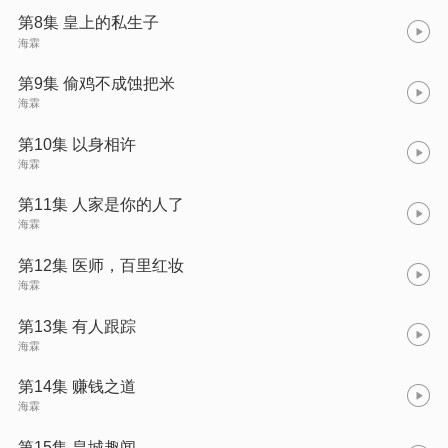
第8集 皇上的私生子
海霖
第9集 偷鸡不成蚀把米
海霖
第10集 以身相许
海霖
第11集 人家是你的人了
海霖
第12集 医师，百里红妆
海霖
第13集 有人跟踪
海霖
第14集 赚钱之道
海霖
第15集 皇城趣闻