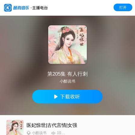
打开
第205集 有人行刺
小酷说书
医妃惊世|古代言情|女强
10261
小酷说书