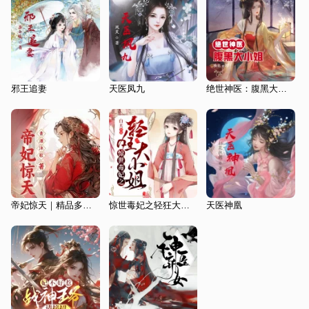
邪王追妻
天医凤九
绝世神医：腹黑大小姐|古言|金手指
帝妃惊天｜精品多人有声剧丨将府庶女，涅槃重生丨医妃
惊世毒妃之轻狂大小姐
天医神凰