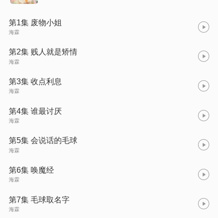
第1集 废物小姐
海霖
第2集 贱人就是矫情
海霖
第3集 收点利息
海霖
第4集 谁最讨厌
海霖
第5集 会说话的毛球
海霖
第6集 唤魔经
海霖
第7集 毛球取名字
海霖