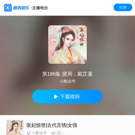
打开
第186集 搅局，戴芷蔓
小酷说书
医妃惊世|古代言情|女强
10261
小酷说书