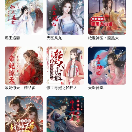
邪王追妻
天医凤九
绝世神医：腹黑大小姐|古言|金手指
帝妃惊天｜精品多人有声剧丨将府庶女，涅槃重生丨医妃
惊世毒妃之轻狂大小姐
天医神凰