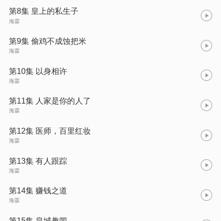
第8集 皇上的私生子
海霖
第9集 偷鸡不成蚀把米
海霖
第10集 以身相许
海霖
第11集 人家是你的人了
海霖
第12集 医师，百里红妆
海霖
第13集 有人跟踪
海霖
第14集 赚钱之道
海霖
第15集 皇城趣闻