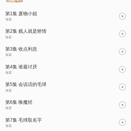
第1集 废物小姐
海霖
第2集 贱人就是矫情
海霖
第3集 收点利息
海霖
第4集 谁最讨厌
海霖
第5集 会说话的毛球
海霖
第6集 唤魔经
海霖
第7集 毛球取名字
海霖