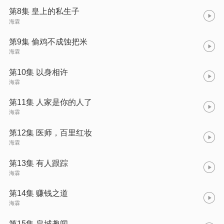
第8集 皇上的私生子
海霖
第9集 偷鸡不成蚀把米
海霖
第10集 以身相许
海霖
第11集 人家是你的人了
海霖
第12集 医师，百里红妆
海霖
第13集 有人跟踪
海霖
第14集 赚钱之道
海霖
第15集 皇城趣闻