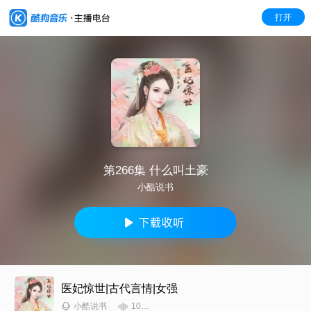
打开
第266集 什么叫土豪
小酷说书
医妃惊世|古代言情|女强
10261
小酷说书