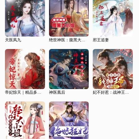
天医凤九
绝世神医：腹黑大小姐|古言|金手指
邪王追妻
帝妃惊天｜精品多人有声剧丨将府庶女，涅槃重生丨医妃
神医凰后
妃不好惹：战神王爷请接招|双强|玄幻言情