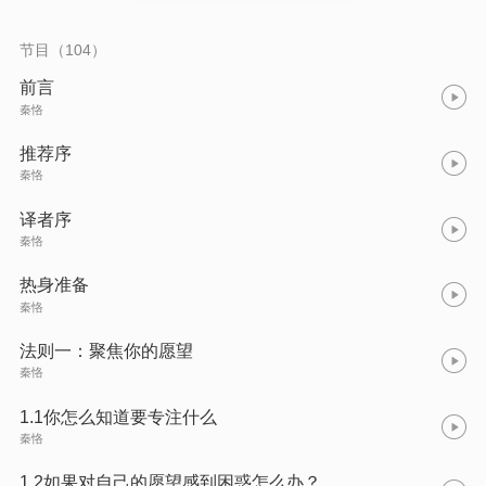
节目（104）
前言
秦恪
推荐序
秦恪
译者序
秦恪
热身准备
秦恪
法则一：聚焦你的愿望
秦恪
1.1你怎么知道要专注什么
秦恪
1.2如果对自己的愿望感到困惑怎么办？