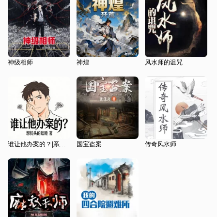
神级相师
神煌
风水师的诅咒
谁让他办案的？|系统流|破案|悬疑|
国宝盗案
传奇风水师