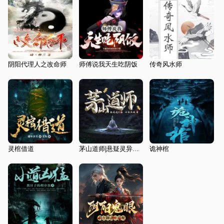
阴阳代理人之改命师
师傅说我天生吃阴饭
传奇风水师
灵棺借道
茅山道师|悬疑灵异&诡怪奇谈|茅山三部曲|多人有声剧
诡神棺