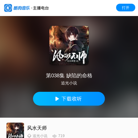
打开
第038集 缺陷的命格
追光小说
风水天师
719
追光小说