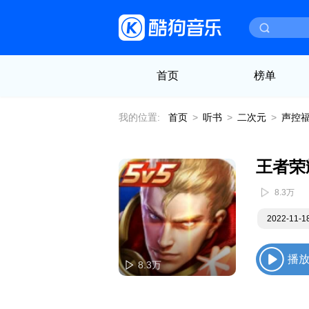
首页
榜单
我的位置:
首页
>
听书
>
二次元
>
声控
王者荣
8.3万
2022-11-
播
8.3万