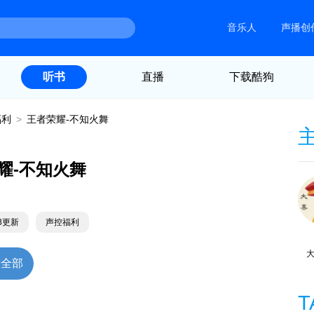
音乐人
声播创
直播
下载酷狗
听书
福利
>
王者荣耀-不知火舞
耀-不知火舞
18更新
声控福利
放全部
T