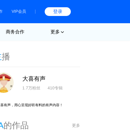
作
VIP会员
登录
商务合作
更多
主
播
大喜有声
1.7万粉丝
410专辑
大喜有声，用心呈现好听有料的有声内容！
A
的作品
更多