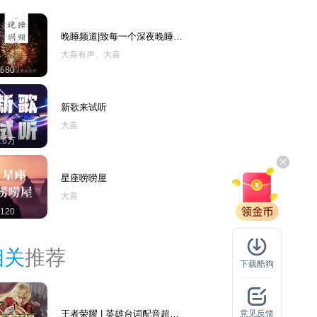
晚睡频道|致每一个深夜晚睡的
你
大喜有声、大喜
580
新歌来试听
大喜
1.6万
星座唠唠屋
大喜
120
相关
推荐
下载酷狗
王者荣耀 | 英雄台词配音超燃
意见反馈