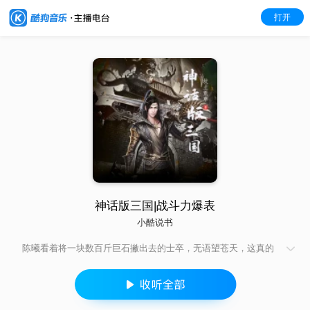
打开
神话版三国|战斗力爆表
小酷说书
陈曦看着将一块数百斤巨石撇出去的士卒，无语望苍天，这真的
是东汉末年？ 吕布单枪匹马凿穿万人部队，这怎么看都不科学。
赵子龙真心龙魂附体了，一剑断山，这真的是人？ 典韦单人护着
曹操杀出敌营，顺手宰了对面数千步骑，这战斗力爆表了吧！ 这
是不是哪里有些不对啊，陈曦顺手摸了一把鹅毛扇挥了一下，狂