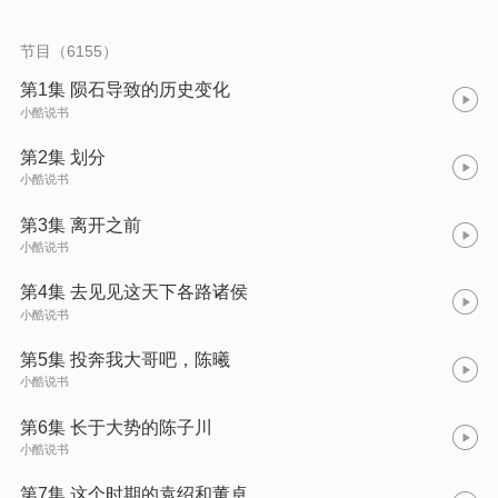
风大作，叹了一口气，“这是神话吧，我自己都不正常了。”
节目（6155）
第1集 陨石导致的历史变化
小酷说书
第2集 划分
小酷说书
第3集 离开之前
小酷说书
第4集 去见见这天下各路诸侯
小酷说书
第5集 投奔我大哥吧，陈曦
小酷说书
第6集 长于大势的陈子川
小酷说书
第7集 这个时期的袁绍和董卓