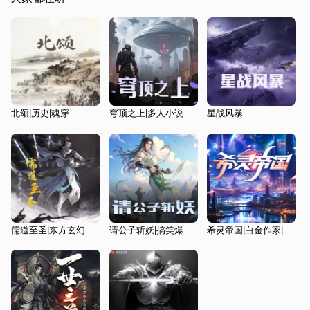
北颂|历史|魂穿
穹顶之上|多人小说剧|热血科幻战争|人间武库 著
星战风暴
儒道至圣|东方玄幻
请公子斩妖|搞笑爆笑仙侠|喜道公子演播|多人有声剧
希灵帝国|白金作家|科幻|大宇宙|二次元|救世主|无限流|幽默搞笑