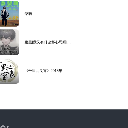
梨萌
腹黑|我又有什么坏心思呢|哄
睡疗愈解压
《千里共良宵》2013年