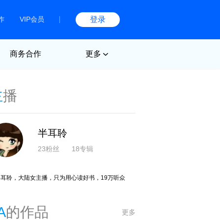
作
VIP会员
登录
商务合作
更多
主
播
半耳聆
23粉丝
18专辑
半耳聆，大陆女主播，只为用心读好书，19万听众
A
的作品
更多