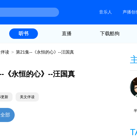
音乐人
声播创
直播
下载酷狗
听书
文伴读
>
第21集--《永恒的心》--汪国真
--《永恒的心》--汪国真
15更新
美文伴读
放全部
T