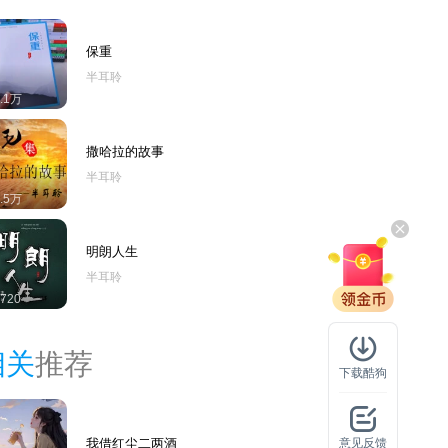
保重
半耳聆
8.1万
撒哈拉的故事
半耳聆
8.5万
明朗人生
半耳聆
720
相关
推荐
下载酷狗
我借红尘二两酒
意见反馈