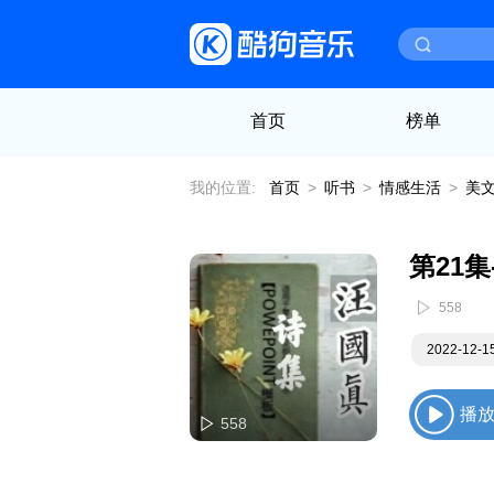
首页
榜单
我的位置:
首页
>
听书
>
情感生活
>
美
第21集
558
2022-12-
播
558