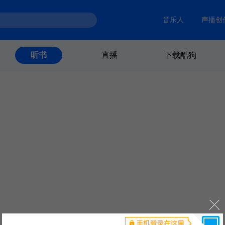
音乐人
声播创
直播
下载酷狗
听书