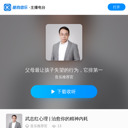
打开
父母最让孩子失望的行为，它排第一
音乐推荐官
武志红心理 | 治愈你的精神内耗
13
音乐推荐官