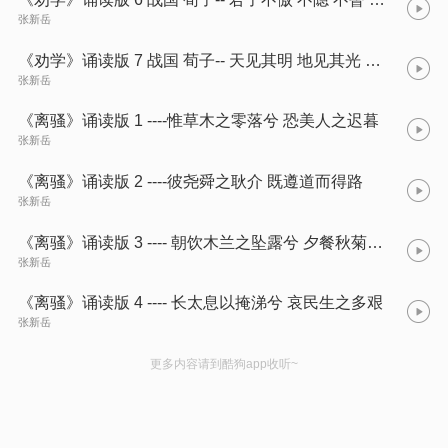
张新岳
《劝学》诵读版 7 战国 荀子-- 天见其明 地见其光 君子贵其全也
张新岳
《离骚》诵读版 1 ----惟草木之零落兮 恐美人之迟暮
张新岳
《离骚》诵读版 2 ----彼尧舜之耿介 既遵道而得路
张新岳
《离骚》诵读版 3 ---- 朝饮木兰之坠露兮 夕餐秋菊之落英
张新岳
《离骚》诵读版 4 ---- 长太息以掩涕兮 哀民生之多艰
张新岳
更多内容请到酷狗app收听~