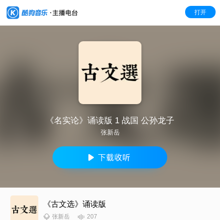
打开
《名实论》诵读版 1 战国 公孙龙子
张新岳
《古文选》诵读版
207
张新岳