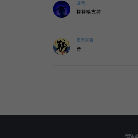
凌鹰
棒棒哒支持
天天富豪
差