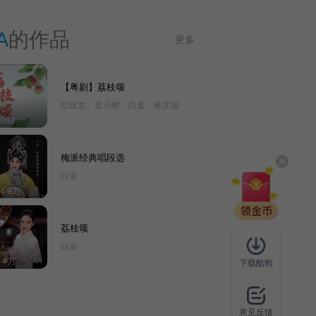
\\n中央电视台第二届学生京剧大赛金奖，青衣组榜
首\\n获得全国戏曲红梅大赛金奖第一名、第十五届
A
的作品
更多
国际中美电影电视节获“金天使最佳新晋女演员
。”\\n2017年被北京京剧院评为“青年领军”。\\n
擅演剧目：《西施》《打金枝》《霸王别姬》《贵
【粤剧】荔枝颂
妃醉酒》《凤还巢》《生死恨》《红鬃烈马》《龙
红线女、曾小敏、白金、蒋文端
凤呈祥》《太真外传》《四郎探母》《穆桂英大破
862
天门阵》《大唐贵妃》《白蛇传》《吕布与貂蝉》
等。
梅派经典唱段选
白金
14.9万
荔枝颂
白金
6.4万
下载酷狗
意见反馈