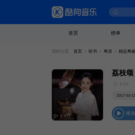
首页
榜单
我的位置:
首页
>
听书
>
粤语
>
精品粤
荔枝颂
6.4万
2017-03-
播
6.4万