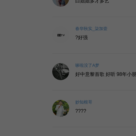
白姐姐多才多艺
春华秋实_柒加壹
?好强
哆啦没了A梦
好中意黎首歌 好听 98年小
妙知根哥
????