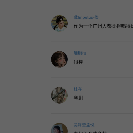
戲Impetus-傑
作为一个广州人都觉得唱得
胭脂扣
很棒
杜存
粤剧
吴泽莹孟悦