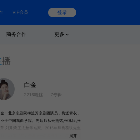
作
VIP会员
登录
商务合作
更多
主
播
白金
2216粉丝
7专辑
白金：北京京剧院梅兰芳京剧团演员，梅派青衣，
毕业于中国戏曲学院。先后师从云燕铭,张逸娟,张
芳,刘秀荣,王志怡等名家。2016年拜梅葆玖先生
师。\\n2014年以全国第一名成绩考入北京京剧院
展开