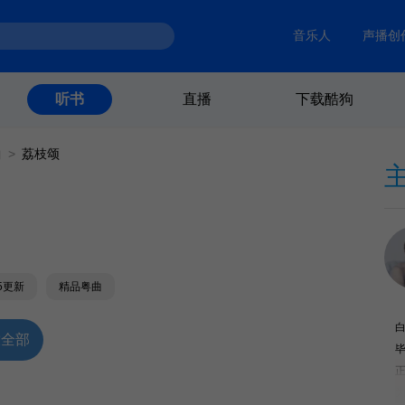
音乐人
声播创
直播
下载酷狗
听书
曲
>
荔枝颂
15更新
精品粤曲
放全部
正
为