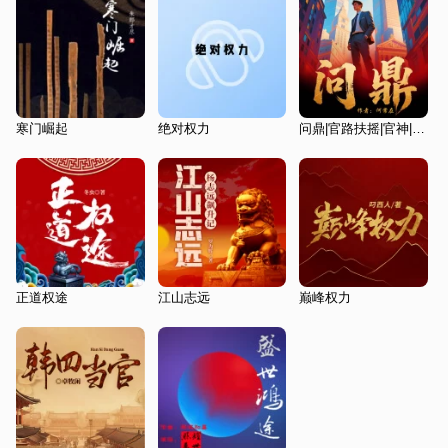
寒门崛起
绝对权力
问鼎|官路扶摇|官神|何常在|官途同款|女领导|反腐上位|潜规则
正道权途
江山志远
巅峰权力