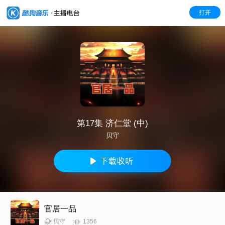
打开
第17集 济仁堂 (中)
贝守
官居一品
1356
贝守