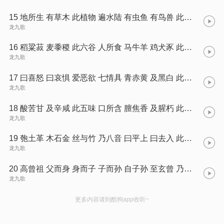
15 地所生 有草木 此植物 遍水陆 有虫鱼 有鸟兽 此动物 能飞走
龙九歌
16 稻粱菽 麦黍稷 此六谷 人所食 马牛羊 鸡犬豕 此六畜 人所饲
龙九歌
17 曰喜怒 曰哀惧 爱恶欲 七情具 青赤黄 及黑白 此五色 目所识
龙九歌
18 酸苦甘 及辛咸 此五味 口所含 膻焦香 及腥朽 此五臭 鼻所嗅
龙九歌
19 匏土革 木石金 丝与竹 乃八音 曰平上 曰去入 此四声 宜调协
龙九歌
20 高曾祖 父而身 身而子 子而孙 自子孙 至玄曾 乃九族 人之伦
龙九歌
更多内容请到酷狗app收听~