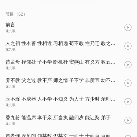
节目（62）
前言
龙九歌
人之初 性本善 性相近 习相远 苟不教 性乃迁 教之道 贵以专
龙九歌
昔孟母 择邻处 子不学 断机杼 窦燕山 有义方 教五子 名俱扬
龙九歌
养不教 父之过 教不严 师之惰 子不学 非所宜 幼不学 老何为
龙九歌
玉不琢 不成器 人不学 不知义 为人子 方少时 亲师友 习礼仪
龙九歌
香九龄 能温席 孝于亲 所当执 融四岁 能让梨 弟于长 宜先知
龙九歌
首孝悌 次见闻 知某数 识某文 一而十 十而百 百而千 千而万