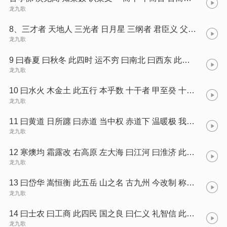
龙九歌
8、三才者 天地人 三光者 日月星 三纲者 君臣义 父子亲 夫妇顺
龙九歌
9 曰春夏 曰秋冬 此四时 运不穷 曰南北 曰西东 此四方 应乎中
龙九歌
10 曰水火 木金土 此五行 本乎数 十干者 甲至癸 十二支 子至亥
龙九歌
11 曰黄道 日所躔 曰赤道 当中权 赤道下 温暖极 我中华 在东北
龙九歌
12 寒燠均 霜露改 右高原 左大海 曰江河 曰淮济 此四渎 水之纪
龙九歌
13 曰岱华 嵩恒衡 此五岳 山之名 古九州 今改制 称行省 三十五
龙九歌
14 曰士农 曰工商 此四民 国之良 曰仁义 礼智信 此五常 不容紊
龙九歌