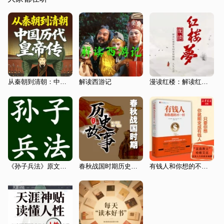
从秦朝到清朝：中国历代皇帝传
解读西游记
漫读红楼：解读红楼梦里的爱恨嗔痴
《孙子兵法》原文朗读
春秋战国时期历史故事
有钱人和你想的不一样