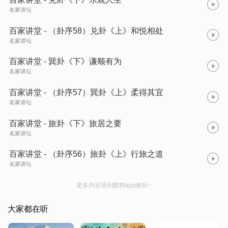
名家讲坛
百家讲堂 - （卦序58）兑卦《上》和悦相处
名家讲坛
百家讲堂 - 巽卦《下》谦顺有为
名家讲坛
百家讲堂 - （卦序57）巽卦《上》柔得其宜
名家讲坛
百家讲堂 - 旅卦《下》旅居之要
名家讲坛
百家讲堂 - （卦序56）旅卦《上》行旅之道
名家讲坛
更多内容请到酷狗app收听~
大家都在听