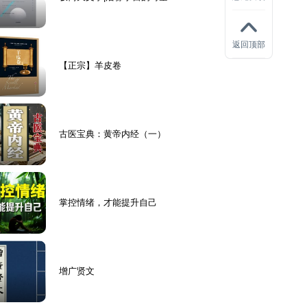
秘（科林·斯图尔特）
返回顶部
【正宗】羊皮卷
古医宝典：黄帝内经（一）
掌控情绪，才能提升自己
增广贤文