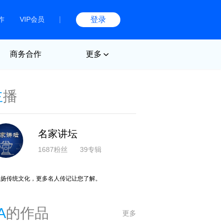
作
VIP会员
登录
商务合作
更多
主
播
名家讲坛
1687粉丝
39专辑
弘扬传统文化，更多名人传记让您了解。
A
的作品
更多