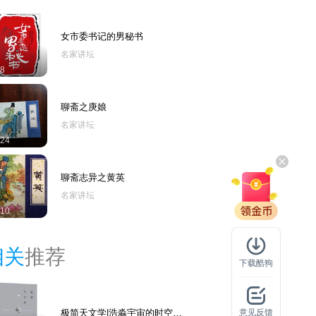
女市委书记的男秘书
名家讲坛
8
聊斋之庚娘
名家讲坛
24
聊斋志异之黄英
名家讲坛
10
相关
推荐
下载酷狗
极简天文学|浩淼宇宙的时空奥
意见反馈