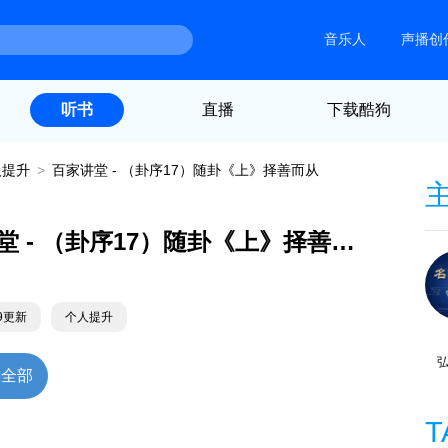
音乐人
声播创
直播
下载酷狗
听书
人提升
>
百家讲堂 - （卦序17）随卦《上》择善而从
百家讲堂 - （卦序17）随卦《上》择善而从
29更新
个人提升
放全部
T