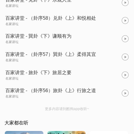
名家讲坛
百家讲堂 - （卦序58）兑卦《上》和悦相处
名家讲坛
百家讲堂 - 巽卦《下》谦顺有为
名家讲坛
百家讲堂 - （卦序57）巽卦《上》柔得其宜
名家讲坛
百家讲堂 - 旅卦《下》旅居之要
名家讲坛
百家讲堂 - （卦序56）旅卦《上》行旅之道
名家讲坛
更多内容请到酷狗app收听~
大家都在听