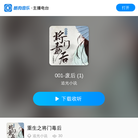
打开
001-废后 (1)
追光小说
重生之将门毒后
30
追光小说