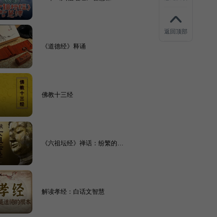
返回顶部
《道德经》释诵
佛教十三经
《六祖坛经》禅话：纷繁的世
界如何自处|学山禅师精讲
解读孝经：白话文智慧