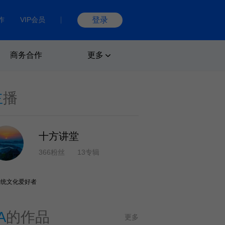
作
VIP会员
登录
商务合作
更多
主
播
十方讲堂
366粉丝
13专辑
传统文化爱好者
A
的作品
更多