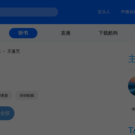
音乐人
声播创
直播
下载酷狗
听书
赋
>
天蓬咒
04更新
诗词歌赋
放全部
T