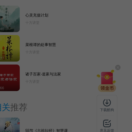
心灵充值计划
十方讲堂
40
菜根谭的处事智慧
十方讲堂
77
诸子百家-道家与法家
十方讲堂
66
相关
推荐
下载酷狗
55节《六祖坛经》智慧课
意见反馈