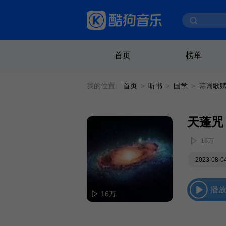
首页
榜单
我的位置:
首页
>
听书
>
国学
>
诗词歌
天蓬咒
16万
2023-08-
播
16万