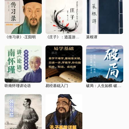
《传习录》-王阳明
《庄子》：逍遥游于道的心灵自由之旅I道家
菜根谭
听南怀瑾讲论语
易经基础入门
破局：人生如棋·破局者存|成年人最需要的能力